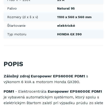
Palivo
Natural 95
Rozmery (d x š x v)
1100 x 560 x 560 mm
Štartovanie
elektrické
Typ motoru
HONDA GX 390
POPIS
Záložný zdroj Europower EPS6000E PDM1
s
výkonom 6 kVA a motorom Honda GX390.
PDM1
-
Elektrocentrála
Europower EPS6000E PDM1
je vybavená
automatickým
systémom
,
ktorý spolu
s
elektrickým
štartom
zaistí
pri výpadku
prúdu
zo siete