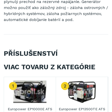
plynulý
prechod
na
rezervné
napájanie
.
Generátor
možno použiť ako
záložný
zdroj
-
záloha
ostrovných
/
hybridných
systémov
,
záloha
požiarnych
systémov
,
automatické dobíjanie
batérií
a pod
.
PŘÍSLUŠENSTVÍ
VIAC TOVARU Z KATEGÓRIE
1
2
Europower EP10000E ATS
Europower EP13500TE ATS