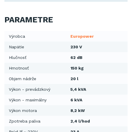
PARAMETRE
Výrobca
Europower
Napätie
230 V
Hlučnosť
62 dB
Hmotnosť
150 kg
Objem nádrže
20 l
Výkon - prevádzkový
5,4 kVA
Výkon - maximálny
6 kVA
Výkon motora
8,2 kW
Zpotreba paliva
2,4 l/hod
Prúd 1f ~ 230V
23 A