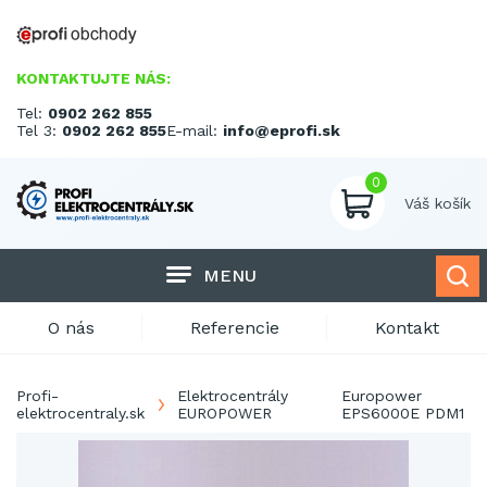
KONTAKTUJTE NÁS:
Tel:
0902 262 855
Tel 3:
0902 262 855
E-mail:
info@eprofi.sk
0
Váš košík
MENU
O nás
Referencie
Kontakt
Profi-
Elektrocentrály
Europower
elektrocentraly.sk
EUROPOWER
EPS6000E PDM1