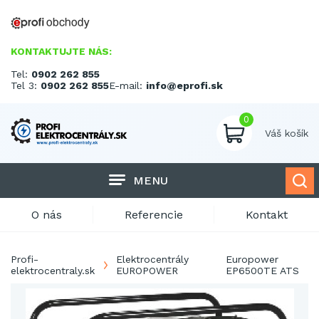
KONTAKTUJTE NÁS:
Tel:
0902 262 855
Tel 3:
0902 262 855
E-mail:
info@eprofi.sk
0
Váš košík
MENU
O nás
Referencie
Kontakt
Profi-
Elektrocentrály
Europower
elektrocentraly.sk
EUROPOWER
EP6500TE ATS