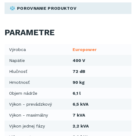
POROVNANIE PRODUKTOV
PARAMETRE
Výrobca
Europower
Napätie
400 V
Hlučnosť
72 dB
Hmotnosť
90 kg
Objem nádrže
6,1 l
Výkon - prevádzkový
6,5 kVA
Výkon - maximálny
7 kVA
Výkon jednej fázy
2,2 kVA