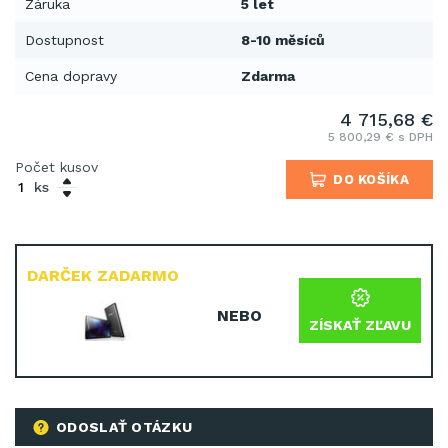
Záruka
5 let
Dostupnost
8-10 měsíců
Cena dopravy
Zdarma
4 715,68 €
5 800,29 € s DPH
Počet kusov
DO KOŠÍKA
ks
DARČEK ZADARMO
NEBO
ZÍSKAŤ ZĽAVU
ODOSLAŤ OTÁZKU