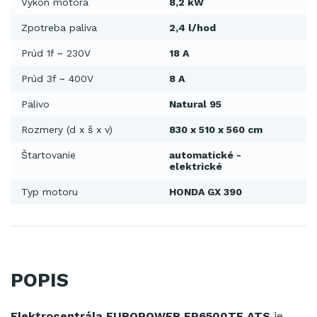
Výkon motora
8,2 kW
Zpotreba paliva
2,4 l/hod
Prúd 1f ~ 230V
18 A
Prúd 3f ~ 400V
8 A
Palivo
Natural 95
Rozmery (d x š x v)
830 x 510 x 560 cm
Štartovanie
automatické -
elektrické
Typ motoru
HONDA GX 390
POPIS
Elektrocentrála EUROPOWER EP6500TE ATS
je