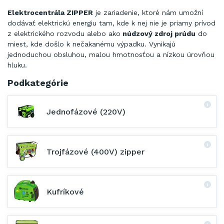
Elektrocentrála
ZIPPER
je
zariadenie, ktoré
nám umožní
dodávať
elektrickú
energiu
tam
, kde k
nej nie je
priamy
prívod
z elektrického
rozvodu
alebo ako
núdzový zdroj
prúdu
do
miest, kde
došlo
k
nečakanému
výpadku
.
Vynikajú
jednoduchou
obsluhou,
malou hmotnosťou
a
nízkou
úrovňou
hluku
.
Podkategórie
Jednofázové (220V)
Trojfázové (400V) zipper
Kufríkové