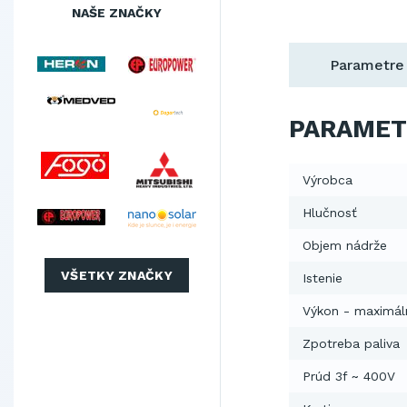
NAŠE ZNAČKY
Parametre
PARAMET
Výrobca
Hlučnosť
Objem nádrže
VŠETKY ZNAČKY
Istenie
Výkon - maximál
Zpotreba paliva
Prúd 3f ~ 400V