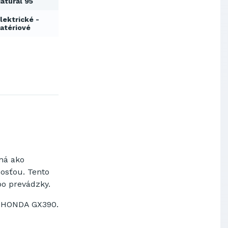
atural 95
lektrické -
atériové
ná ako
osťou. Tento
o prevádzky.
 HONDA GX390.