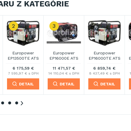
ARU Z KATEGÓRIE
Europower
Europower
Europower
EP20000TE ATS
EP2500E PDM1
EP4100E PDM1
11 294,42 €
2 740,07 €
3 335,19 €
13 892,14 € s DPH
3 370,29 € s DPH
4 102,28 € s DPH
DETAIL
DETAIL
DETAIL