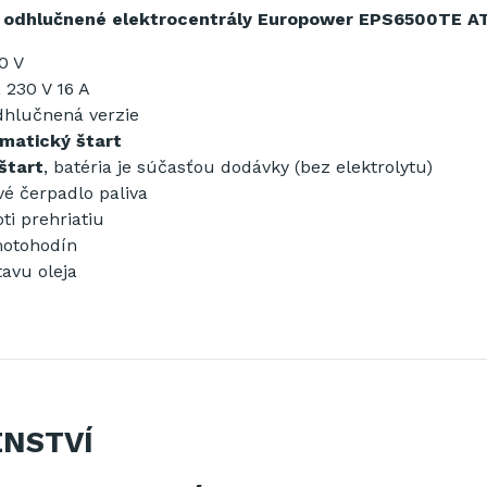
odhlučnené
elektrocentrály
Europower
EPS6500TE
A
0 V
a
230
V
16
A
dhlučnená
verzie
matický
štart
štart
,
batéria je
súčasťou
dodávky
(
bez
elektrolytu
)
vé
čerpadlo
paliva
ti
prehriatiu
otohodín
tavu
oleja
ENSTVÍ