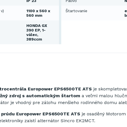
IP 23
Palivo
N
 v)
1100 x 560 x
Štartovanie
e
560 mm
b
HONDA GX
390 EP, 1-
válec,
389ccm
trocentrála
Europower EPS6500TE ATS
je skompletova
žný zdroj s automatickým štartom
a veľmi malou hlučn
rátor je vhodný pre zálohu menšieho rodinného domu aleb
j prúdu Europower EPS6500TE ATS
je osaděný Motorom
elektroniky zaistí alternátor Sincro EK2MCT.