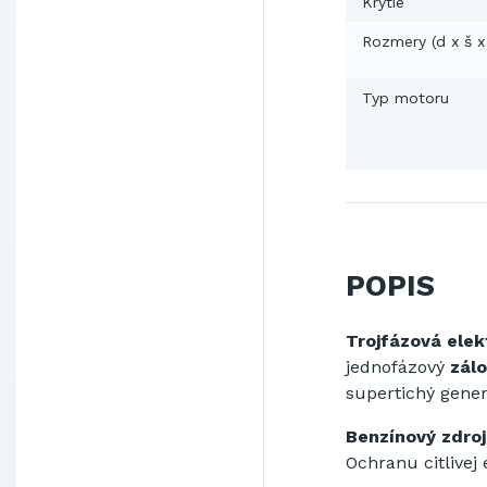
Krytie
Rozmery (d x š x
Typ motoru
POPIS
Trojfázová elek
jednofázový
zálo
supertichý gene
Benzínový zdro
Ochranu citlivej 