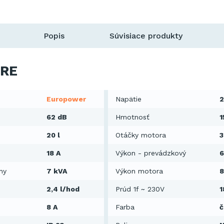
Popis
Súvisiace produkty
RE
Europower
Napätie
2
62 dB
Hmotnosť
1
20 l
Otáčky motora
3
18 A
Výkon - prevádzkový
6
ny
7 kVA
Výkon motora
8
2,4 l/hod
Prúd 1f ~ 230V
1
8 A
Farba
č