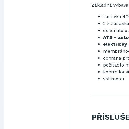
Základná
výbava
zásuvka 40
2
x
zásuvk
dokonale
o
ATS
-
auto
elektrický
membráno
ochrana pro
počítadlo
m
kontrolka
s
voltmeter
PŘÍSLUŠ