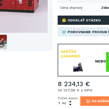
Cena dopravy
Zda
ODOSLAŤ OTÁZKU
POROVNANIE PRODUK
DARČEK
ZADARMO
NEBO
8 234,13 €
10 127,98 € s DPH
Počet kusov
DO KOŠÍK
ks