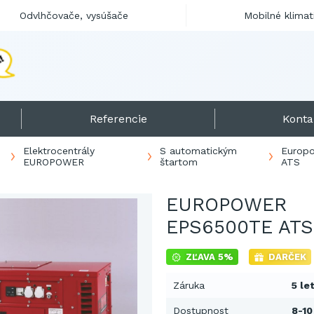
Odvlhčovače, vysúšače
Mobilné klimat
N
a
j
p
r
e
d
á
v
a
n
e
j
š
i
a
e
l
e
k
t
r
o
c
Referencie
Konta
Elektrocentrály
S automatickým
Europ
EUROPOWER
štartom
ATS
EUROPOWER
EPS6500TE ATS
ZĽAVA 5%
DARČEK
Záruka
5 le
Dostupnost
8-10