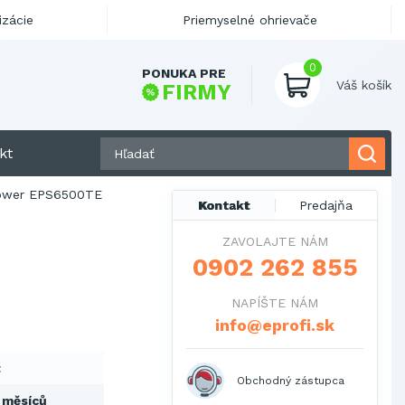
izácie
Priemyselné ohrievače
0
PONUKA PRE
Váš košík
FIRMY
kt
ower EPS6500TE
Kontakt
Predajňa
ZAVOLAJTE NÁM
0902 262 855
NAPÍŠTE NÁM
info@eprofi.sk
t
Obchodný zástupca
 měsíců