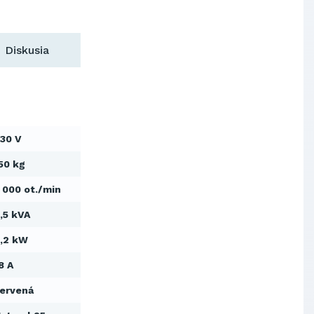
Výskumný ústav chemických
vlákien, a.s.
OBAL-SERVIS, a.s. Košice
Diskusia
Prievidzské pekárne a cukrárne
a.s.
Slovenské elektrárne, a.s.
Dopravný podnik Bratislava, a.s.
Ministerstvo obrany SR
30 V
Východoslovenská distribučná,
a.s.
50 kg
SCHINDLER ESKALÁTORY, s.r.o.
Metrostav Slovakia a.s.
 000 ot./min
Tatry Mountains Resorts, a.s.
,5 kVA
Výskumný ústav chemických
vlákien, a.s.
,2 kW
OBAL-SERVIS, a.s. Košice
8 A
Prievidzské pekárne a cukrárne
a.s.
ervená