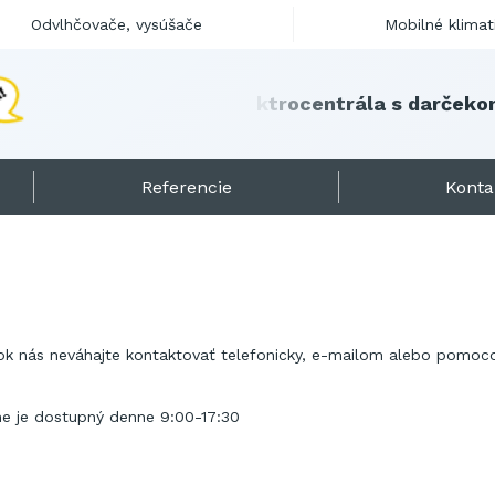
Odvlhčovače, vysúšače
Mobilné klimat
a
s
d
a
r
č
e
k
o
Referencie
Konta
ok nás neváhajte kontaktovať telefonicky, e-mailom alebo pomoco
ne je dostupný denne 9:00-17:30