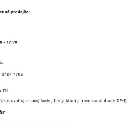
menná predajňa!
0 - 17:30
s.
9 2487 7768
ra
TU
fakturovať
aj
z našej
českej
firmy, ktorá
je rovnako platcom
DPH)
ár