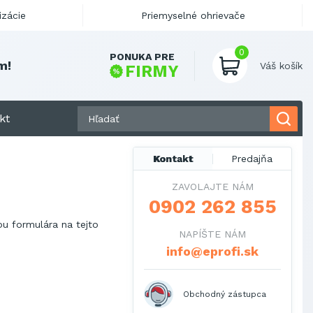
izácie
Priemyselné ohrievače
0
PONUKA PRE
m
!
Váš košík
FIRMY
kt
Kontakt
Predajňa
ZAVOLAJTE NÁM
0902 262 855
u formulára na tejto
NAPÍŠTE NÁM
info@eprofi.sk
Obchodný zástupca