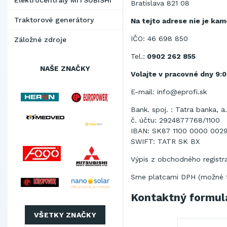
Elektrocentrály MITSUBISHI
Bratislava 821 08
Traktorové generátory
Na tejto adrese nie je ka
IČO: 46 698 850
Záložné zdroje
Tel.:
0902 262 855
NAŠE ZNAČKY
Volajte v pracovné dny 9:0
E-mail:
info@eprofi.sk
Bank. spoj. : Tatra banka, a.
č. účtu: 2924877768/1100
IBAN: SK87 1100 0000 002
SWIFT: TATR SK BX
Výpis z obchodného regist
Sme
platcami
DPH (
možné
Kontaktný formul
VŠETKY ZNAČKY