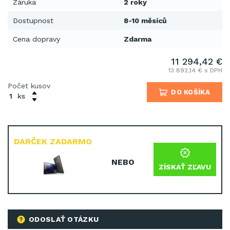
Záruka
2 roky
Dostupnost
8-10 měsíců
Cena dopravy
Zdarma
11 294,42 €
13 892,14 € s DPH
Počet kusov
DO KOŠÍKA
ks
DARČEK ZADARMO
NEBO
ZÍSKAŤ ZĽAVU
ODOSLAŤ OTÁZKU