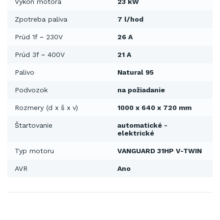
Výkon motora
23 kW
Zpotreba paliva
7 l/hod
Prúd 1f ~ 230V
26 A
Prúd 3f ~ 400V
21 A
Palivo
Natural 95
Podvozok
na požiadanie
Rozmery (d x š x v)
1000 x 640 x 720 mm
Štartovanie
automatické -
elektrické
Typ motoru
VANGUARD 31HP V-TWIN
AVR
Ano