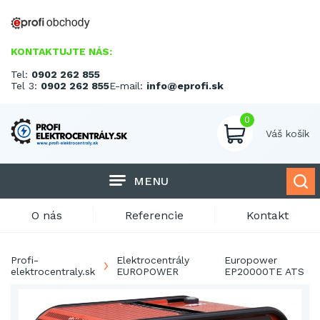
KONTAKTUJTE NÁS:
Tel:
0902 262 855
Tel 3:
0902 262 855
E-mail:
info@eprofi.sk
0
Váš košík
MENU
O nás
Referencie
Kontakt
Profi-
Elektrocentrály
Europower
elektrocentraly.sk
EUROPOWER
EP20000TE ATS