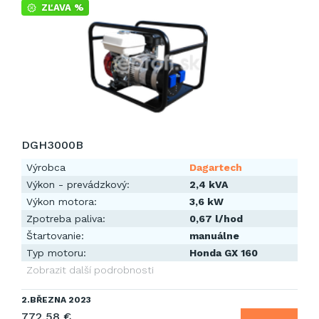
ZĽAVA %
DGH3000B
Výrobca
Dagartech
Výkon - prevádzkový:
2,4 kVA
Výkon motora:
3,6 kW
Zpotreba paliva:
0,67 l/hod
Štartovanie:
manuálne
Typ motoru:
Honda GX 160
Zobrazit další podrobnosti
2.BŘEZNA 2023
772,58 €