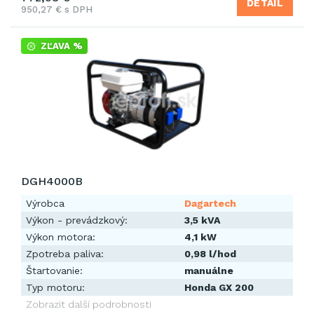
DETAIL
950,27 € s DPH
ZĽAVA %
DGH4000B
Výrobca
Dagartech
Výkon - prevádzkový:
3,5 kVA
Výkon motora:
4,1 kW
Zpotreba paliva:
0,98 l/hod
Štartovanie:
manuálne
Typ motoru:
Honda GX 200
Zobrazit další podrobnosti