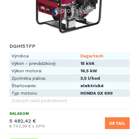
DGH15TFP
Výrobca
Dagartech
Výkon - prevádzkový:
15 kVA
Výkon motora:
16,5 kW
Zpotreba paliva:
3,5 l/hod
Štartovanie:
elektrické
Typ motoru:
HONDA GX 690
Zobrazit další podrobnosti
SKLADOM
5 482,42 €
DETAIL
6 743,38 € s DPH