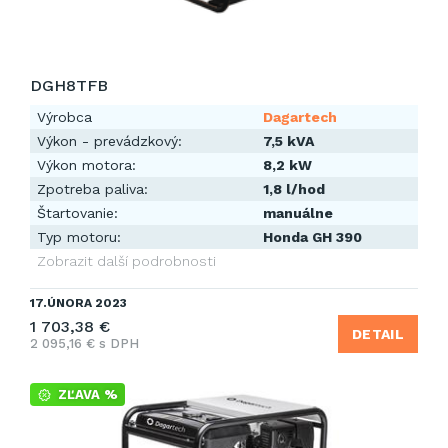
DGH8TFB
Výrobca
Dagartech
Výkon - prevádzkový:
7,5 kVA
Výkon motora:
8,2 kW
Zpotreba paliva:
1,8 l/hod
Štartovanie:
manuálne
Typ motoru:
Honda GH 390
Zobrazit další podrobnosti
17.ÚNORA 2023
1 703,38 €
DETAIL
2 095,16 € s DPH
ZĽAVA %