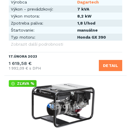
Výrobca
Dagartech
Výkon - prevádzkový:
7 kVA
Výkon motora:
8,2 kW
Zpotreba paliva:
1,8 l/hod
Štartovanie:
manuálne
Typ motoru:
Honda GX 390
Zobrazit další podrobnosti
17.ÚNORA 2023
1 619,58 €
DETAIL
1 992,09 € s DPH
ZĽAVA %