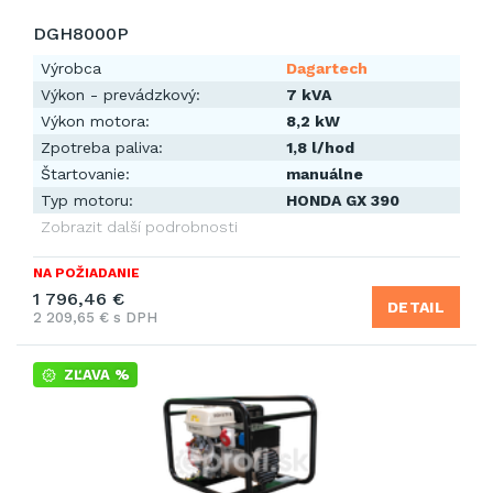
DGH8000P
Výrobca
Dagartech
Výkon - prevádzkový:
7 kVA
Výkon motora:
8,2 kW
Zpotreba paliva:
1,8 l/hod
Štartovanie:
manuálne
Typ motoru:
HONDA GX 390
Zobrazit další podrobnosti
NA POŽIADANIE
1 796,46 €
DETAIL
2 209,65 € s DPH
ZĽAVA %