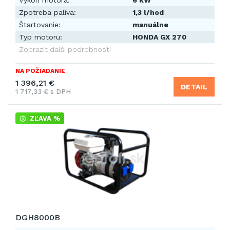
Výkon motora:
6 kW
Zpotreba paliva:
1,3 l/hod
Štartovanie:
manuálne
Typ motoru:
HONDA GX 270
Zobrazit další podrobnosti
NA POŽIADANIE
1 396,21 €
DETAIL
1 717,33 € s DPH
ZĽAVA %
DGH8000B