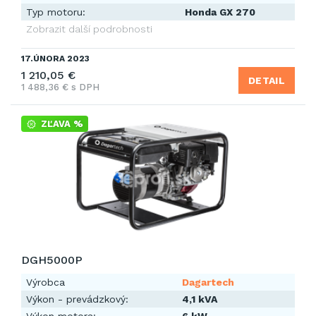
Typ motoru:
Honda GX 270
Zobrazit další podrobnosti
17.ÚNORA 2023
1 210,05 €
DETAIL
1 488,36 € s DPH
ZĽAVA %
DGH5000P
Výrobca
Dagartech
Výkon - prevádzkový:
4,1 kVA