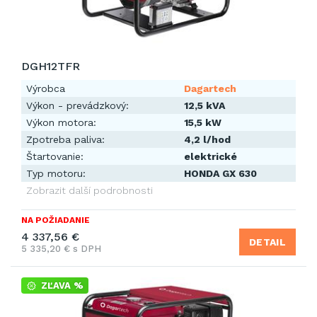
DGH12TFR
Výrobca
Dagartech
Výkon - prevádzkový:
12,5 kVA
Výkon motora:
15,5 kW
Zpotreba paliva:
4,2 l/hod
Štartovanie:
elektrické
Typ motoru:
HONDA GX 630
Zobrazit další podrobnosti
NA POŽIADANIE
4 337,56 €
DETAIL
5 335,20 € s DPH
ZĽAVA %