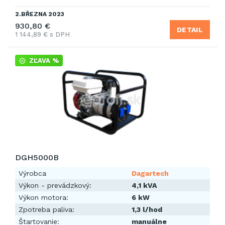
2.BŘEZNA 2023
930,80 €
DETAIL
1 144,89 € s DPH
ZĽAVA %
DGH5000B
Výrobca
Dagartech
Výkon - prevádzkový:
4,1 kVA
Výkon motora:
6 kW
Zpotreba paliva:
1,3 l/hod
Štartovanie:
manuálne