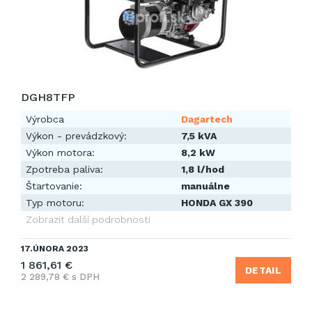
DGH8TFP
Výrobca
Dagartech
Výkon - prevádzkový:
7,5 kVA
Výkon motora:
8,2 kW
Zpotreba paliva:
1,8 l/hod
Štartovanie:
manuálne
Typ motoru:
HONDA GX 390
Zobrazit další podrobnosti
17.ÚNORA 2023
1 861,61 €
DETAIL
2 289,78 € s DPH