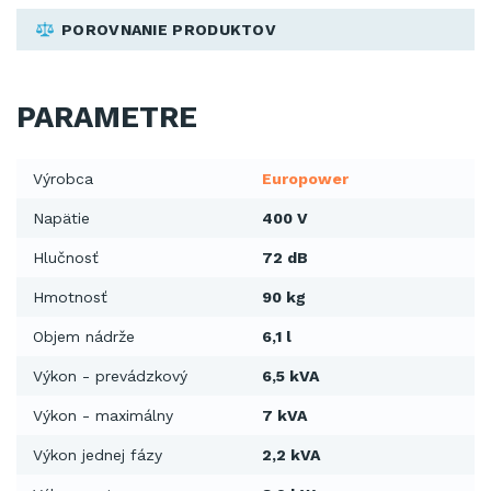
POROVNANIE PRODUKTOV
PARAMETRE
Výrobca
Europower
Napätie
400 V
Hlučnosť
72 dB
Hmotnosť
90 kg
Objem nádrže
6,1 l
Výkon - prevádzkový
6,5 kVA
Výkon - maximálny
7 kVA
Výkon jednej fázy
2,2 kVA