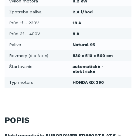
Výkon motora
8,2 kW
Zpotreba paliva
2,4 l/hod
Prúd 1f ~ 230V
18 A
Prúd 3f ~ 400V
8 A
Palivo
Natural 95
Rozmery (d x š x v)
830 x 510 x 560 cm
Štartovanie
automatické -
elektrické
Typ motoru
HONDA GX 390
POPIS
Elektrocentrála EUROPOWER EP6500TE ATS
je