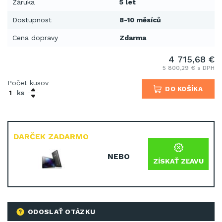
Záruka
5 let
Dostupnost
8-10 měsíců
Cena dopravy
Zdarma
4 715,68 €
5 800,29 € s DPH
Počet kusov
DO KOŠÍKA
ks
DARČEK ZADARMO
NEBO
ZÍSKAŤ ZĽAVU
ODOSLAŤ OTÁZKU