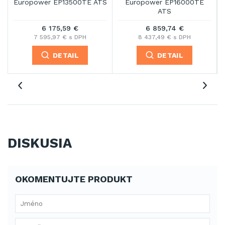
S
Europower EP13500TE ATS
Europower EP16000TE
ATS
6 175,59 €
6 859,74 €
7 595,97 € s DPH
8 437,49 € s DPH
DETAIL
DETAIL
DISKUSIA
OKOMENTUJTE PRODUKT