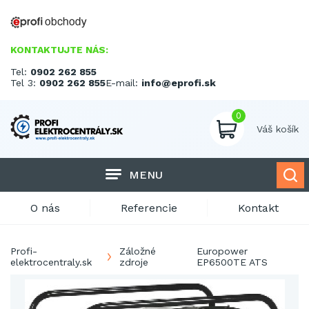
KONTAKTUJTE NÁS:
Tel:
0902 262 855
Tel 3:
0902 262 855
E-mail:
info@eprofi.sk
0
Váš košík
MENU
O nás
Referencie
Kontakt
Profi-
Záložné
Europower
elektrocentraly.sk
zdroje
EP6500TE ATS