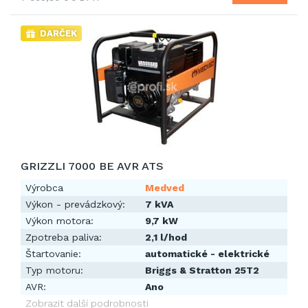
DARČEK
GRIZZLI 7000 BE AVR ATS
Výrobca
Medved
Výkon - prevádzkový:
7 kVA
Výkon motora:
9,7 kW
Zpotreba paliva:
2,1 l/hod
Štartovanie:
automatické - elektrické
Typ motoru:
Briggs & Stratton 25T2
AVR:
Ano
Zobrazit další podrobnosti