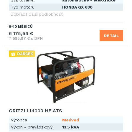
Štartovanie:
automatické - elektrické
Typ motoru:
HONDA GX 630
Zobrazit další podrobnosti
8-10 MĚSÍCŮ
6 175,59 €
DETAIL
7 595,97 € s DPH
DARČEK
GRIZZLI 14000 HE ATS
Výrobca
Medved
Výkon - prevádzkový:
13,5 kVA