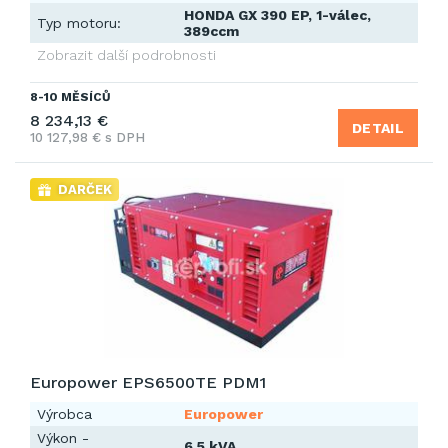
HONDA GX 390 EP, 1-válec,
Typ motoru:
389ccm
Zobrazit další podrobnosti
8-10 MĚSÍCŮ
8 234,13 €
DETAIL
10 127,98 € s DPH
DARČEK
Europower EPS6500TE PDM1
Výrobca
Europower
Výkon -
6,5 kVA