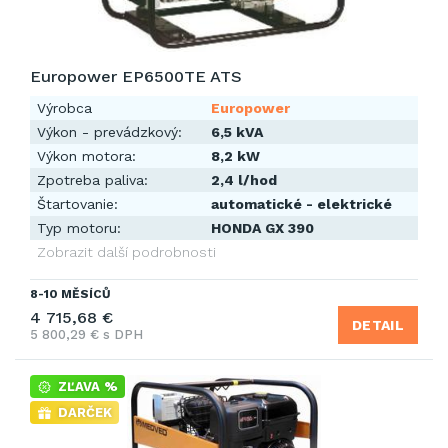
Europower EP6500TE ATS
Výrobca
Europower
Výkon - prevádzkový:
6,5 kVA
Výkon motora:
8,2 kW
Zpotreba paliva:
2,4 l/hod
Štartovanie:
automatické - elektrické
Typ motoru:
HONDA GX 390
Zobrazit další podrobnosti
8-10 MĚSÍCŮ
4 715,68 €
DETAIL
5 800,29 € s DPH
ZĽAVA %
DARČEK