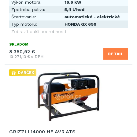
Výkon motora:
16,6 kW
Zpotreba paliva:
5,4 l/hod
Štartovanie:
automatické - elektrické
Typ motoru:
HONDA GX 690
Zobrazit další podrobnosti
SKLADOM
8 350,52 €
DETAIL
10 271,13 € s DPH
DARČEK
GRIZZLI 14000 HE AVR ATS