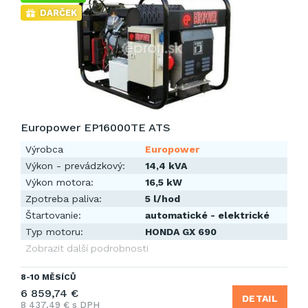
DARČEK
Europower EP16000TE ATS
Výrobca
Europower
Výkon - prevádzkový:
14,4 kVA
Výkon motora:
16,5 kW
Zpotreba paliva:
5 l/hod
Štartovanie:
automatické - elektrické
Typ motoru:
HONDA GX 690
Zobrazit další podrobnosti
8-10 MĚSÍCŮ
6 859,74 €
DETAIL
8 437,49 € s DPH