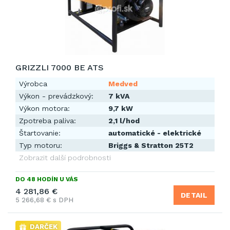
GRIZZLI 7000 BE ATS
Výrobca
Medved
Výkon - prevádzkový:
7 kVA
Výkon motora:
9,7 kW
Zpotreba paliva:
2,1 l/hod
Štartovanie:
automatické - elektrické
Typ motoru:
Briggs & Stratton 25T2
Zobrazit další podrobnosti
DO 48 HODÍN U VÁS
4 281,86 €
DETAIL
5 266,68 € s DPH
DARČEK