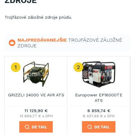
ZDROJE
Trojfázové záložné zdroje prúdu.
NAJPREDÁVANEJŠIE
TROJFÁZOVÉ ZÁLOŽNÉ
ZDROJE
1
2
GRIZZLI 24000 VE AVR ATS
Europower EP16000TE
ATS
11 129,90 €
6 859,74 €
13 689,77 € s DPH
8 437,49 € s DPH
DETAIL
DETAIL