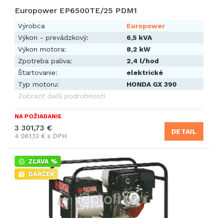
Europower EP6500TE/25 PDM1
Výrobca
Europower
Výkon - prevádzkový:
6,5 kVA
Výkon motora:
8,2 kW
Zpotreba paliva:
2,4 l/hod
Štartovanie:
elektrické
Typ motoru:
HONDA GX 390
Zobrazit další podrobnosti
NA POŽIADANIE
3 301,73 €
DETAIL
4 061,13 € s DPH
ZĽAVA %
DARČEK