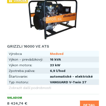
DARČEK
GRIZZLI 16000 VE ATS
Výrobca
Medved
Výkon - prevádzkový:
16 kVA
Výkon motora:
23 kW
Zpotreba paliva:
6,9 l/hod
Štartovanie:
automatické - elektrické
Typ motoru:
VANGUARD V-Twin 27
Zobrazit další podrobnosti
SKLADOM
8 424,74 €
DETAIL