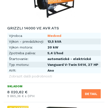
GRIZZLI 14000 VE AVR ATS
Výrobca
Medved
Výkon - prevádzkový:
13,5 kVA
Výkon motora:
20 kW
Zpotreba paliva:
5,4 l/hod
Štartovanie:
automatické - elektrické
Typ motoru:
Vanguard V-Twin 5414, 27 HP
AVR:
Ano
Zobrazit další podrobnosti
SKLADOM
8 020,62 €
DETAIL
9 865,36 € s DPH