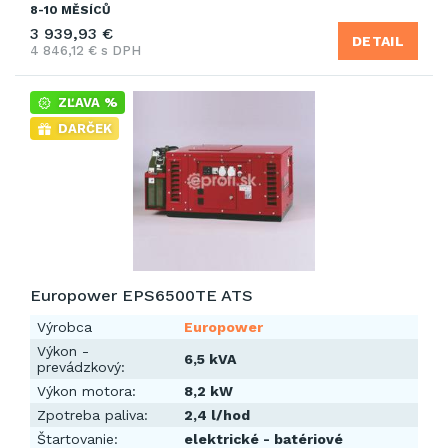
8-10 MĚSÍCŮ
3 939,93 €
DETAIL
4 846,12 € s DPH
ZĽAVA %
DARČEK
Europower EPS6500TE ATS
Výrobca
Europower
Výkon -
6,5 kVA
prevádzkový:
Výkon motora:
8,2 kW
Zpotreba paliva:
2,4 l/hod
Štartovanie:
elektrické - batériové