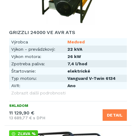
GRIZZLI 24000 VE AVR ATS
Výrobca
Medved
Výkon - prevádzkový:
22 kVA
Výkon motora:
26 kW
Zpotreba paliva:
7,4 l/hod
Štartovanie:
elektrické
Typ motoru:
Vanguard V-Twin 6134
AVR:
Ano
Zobrazit další podrobnosti
SKLADOM
11 129,90 €
DETAIL
13 689,77 € s DPH
ZĽAVA %