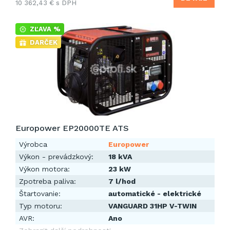
10 362,43 € s DPH
ZĽAVA %
DARČEK
Europower EP20000TE ATS
Výrobca
Europower
Výkon - prevádzkový:
18 kVA
Výkon motora:
23 kW
Zpotreba paliva:
7 l/hod
Štartovanie:
automatické - elektrické
Typ motoru:
VANGUARD 31HP V-TWIN
AVR:
Ano