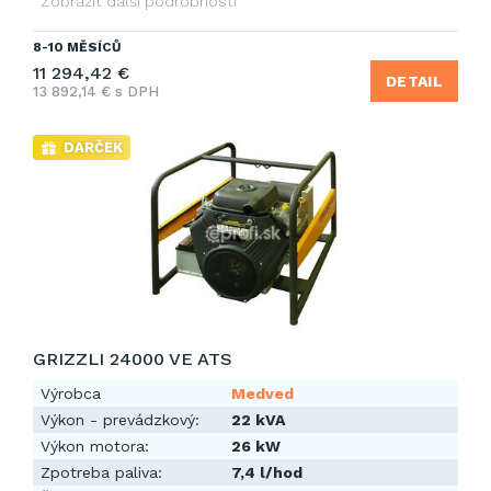
Zobrazit další podrobnosti
8-10 MĚSÍCŮ
11 294,42 €
DETAIL
13 892,14 € s DPH
DARČEK
GRIZZLI 24000 VE ATS
Výrobca
Medved
Výkon - prevádzkový:
22 kVA
Výkon motora:
26 kW
Zpotreba paliva:
7,4 l/hod