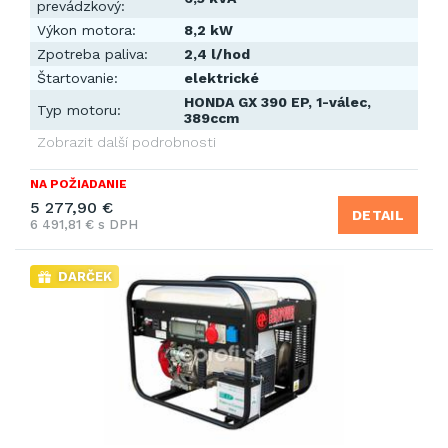
prevádzkový:
Výkon motora:
8,2 kW
Zpotreba paliva:
2,4 l/hod
Štartovanie:
elektrické
HONDA GX 390 EP, 1-válec,
Typ motoru:
389ccm
Zobrazit další podrobnosti
NA POŽIADANIE
5 277,90 €
DETAIL
6 491,81 € s DPH
DARČEK