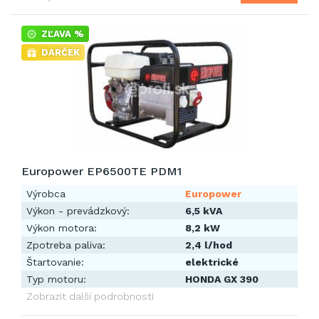
ZĽAVA %
DARČEK
Europower EP6500TE PDM1
Výrobca
Europower
Výkon - prevádzkový:
6,5 kVA
Výkon motora:
8,2 kW
Zpotreba paliva:
2,4 l/hod
Štartovanie:
elektrické
Typ motoru:
HONDA GX 390
Zobrazit další podrobnosti