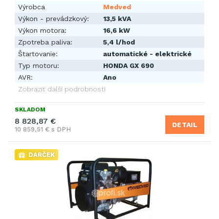
Výrobca
Medved
Výkon - prevádzkový:
13,5 kVA
Výkon motora:
16,6 kW
Zpotreba paliva:
5,4 l/hod
Štartovanie:
automatické - elektrické
Typ motoru:
HONDA GX 690
AVR:
Ano
Zobrazit další podrobnosti
SKLADOM
8 828,87 €
DETAIL
10 859,51 € s DPH
DARČEK