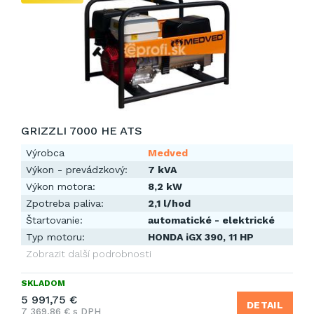
GRIZZLI 7000 HE ATS
Výrobca
Medved
Výkon - prevádzkový:
7 kVA
Výkon motora:
8,2 kW
Zpotreba paliva:
2,1 l/hod
Štartovanie:
automatické - elektrické
Typ motoru:
HONDA iGX 390, 11 HP
Zobrazit další podrobnosti
SKLADOM
5 991,75 €
DETAIL
7 369,86 € s DPH