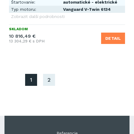
Štartovanie:
automatické - elektrické
Typ motoru:
Vanguard V-Twin 6134
Zobrazit další podrobnosti
SKLADOM
10 816,49 €
DETAIL
13 304,29 € s DPH
1
2
Referencie