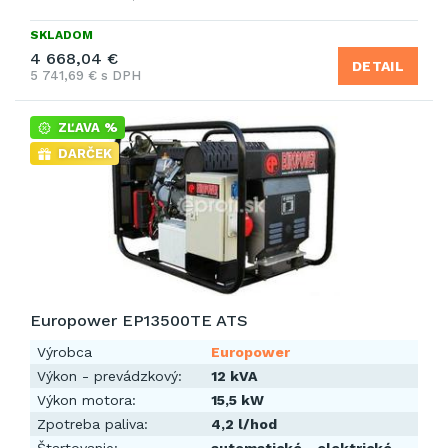
SKLADOM
4 668,04 €
DETAIL
5 741,69 € s DPH
ZĽAVA %
DARČEK
Europower EP13500TE ATS
Výrobca
Europower
Výkon - prevádzkový:
12 kVA
Výkon motora:
15,5 kW
Zpotreba paliva:
4,2 l/hod