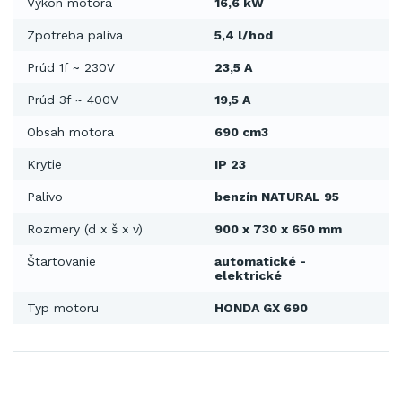
Výkon motora
16,6 kW
Zpotreba paliva
5,4 l/hod
Prúd 1f ~ 230V
23,5 A
Prúd 3f ~ 400V
19,5 A
Obsah motora
690 cm3
Krytie
IP 23
Palivo
benzín NATURAL 95
Rozmery (d x š x v)
900 x 730 x 650 mm
Štartovanie
automatické -
elektrické
Typ motoru
HONDA GX 690