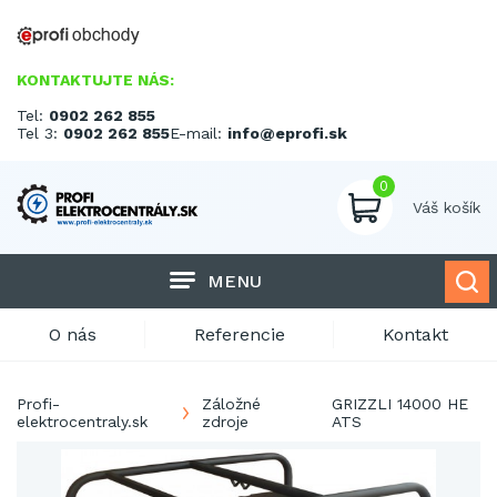
KONTAKTUJTE NÁS:
Tel:
0902 262 855
Tel 3:
0902 262 855
E-mail:
info@eprofi.sk
0
Váš košík
MENU
O nás
Referencie
Kontakt
Profi-
Záložné
GRIZZLI 14000 HE
elektrocentraly.sk
zdroje
ATS