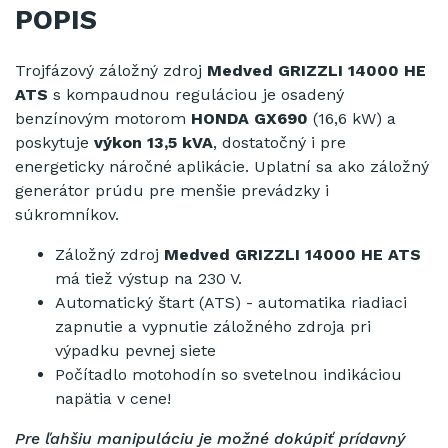
POPIS
Trojfázový
záložný zdroj
Medved
GRIZZLI 14000 HE
ATS
s
kompaudnou
reguláciou
je osadený
benzínovým
motorom
HONDA GX690
(
16,6
kW
)
a
poskytuje
výkon
13,5 kVA
,
dostatočný
i pre
energeticky
náročné aplikácie
.
Uplatní
sa
ako záložný
generátor
prúdu
pre
menšie prevádzky
i
súkromníkov
.
Záložný zdroj
Medved GRIZZLI 14000 HE ATS
má tiež
výstup
na
230
V.
Automatický
štart
(
ATS
)
-
automatika
riadiaci
zapnutie
a
vypnutie
záložného zdroja
pri
výpadku
pevnej
siete
Počítadlo
motohodín
so svetelnou
indikáciou
napätia v
cene
!
Pre ľahšiu manipuláciu je možné dokúpiť prídavný