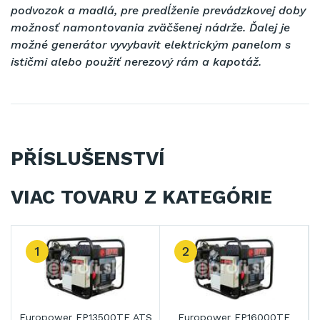
podvozok a madlá, pre predĺženie prevádzkovej doby
možnosť namontovania zväčšenej nádrže. Ďalej je
možné generátor vyvybavit elektrickým panelom s
ističmi alebo použiť nerezový rám a kapotáž.
PŘÍSLUŠENSTVÍ
VIAC TOVARU Z KATEGÓRIE
3
Europower EP20000TE
Europower EP6500TE ATS