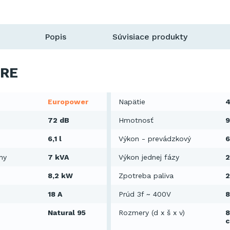
Popis
Súvisiace produkty
RE
Europower
Napätie
4
72 dB
Hmotnosť
9
6,1 l
Výkon - prevádzkový
6
ny
7 kVA
Výkon jednej fázy
2
8,2 kW
Zpotreba paliva
2
18 A
Prúd 3f ~ 400V
8
Natural 95
Rozmery (d x š x v)
8