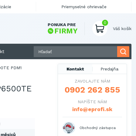
izácie
Priemyselné ohrievače
0
PONUKA PRE
Váš košík
FIRMY
kt
00TE PDM1
Kontakt
Predajňa
ZAVOLAJTE NÁM
6500TE
0902 262 855
NAPÍŠTE NÁM
info@eprofi.sk
t
Obchodný zástupca
 měsíců