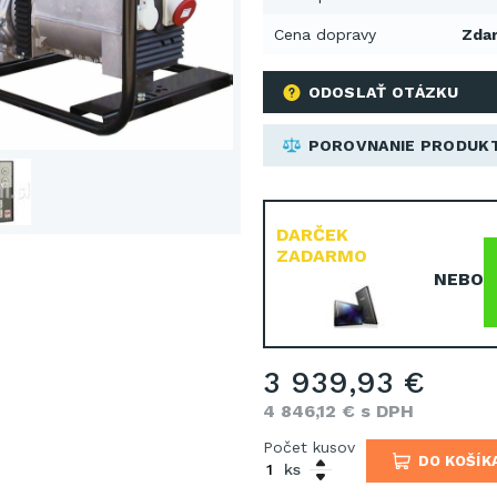
Cena dopravy
Zda
ODOSLAŤ OTÁZKU
POROVNANIE PRODUK
DARČEK
ZADARMO
NEBO
3 939,93 €
4 846,12 € s DPH
Počet kusov
DO KOŠÍK
ks