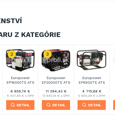
ENSTVÍ
ARU Z KATEGÓRIE
Europower
Europower
Europower
EP6500TE/25
EPS6500TE ATS
EPS6500TE
PDM1
PDM1
3 301,73 €
8 234,13 €
5 277,90 €
4 061,13 € s DPH
10 127,98 € s DPH
6 491,81 € s DPH
DETAIL
DETAIL
DETAIL