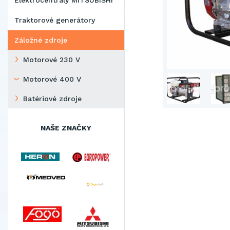
Elektrocentrály MITSUBISHI
Traktorové generátory
Záložné zdroje
Motorové 230 V
Motorové 400 V
Batériové zdroje
NAŠE ZNAČKY