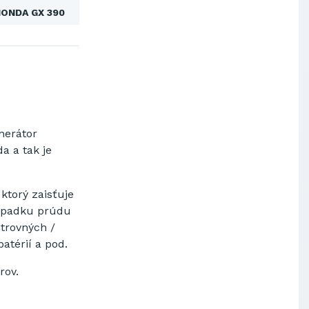
ONDA GX 390
nerátor
a a tak je
ktorý zaisťuje
ýpadku
prúdu
strovných
/
batérií
a pod
.
trov
.