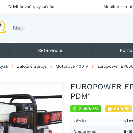
Odvlhčovače, vysúšače
Mobilné klimat
N
a
j
p
r
e
d
á
v
a
n
e
j
š
i
a
e
l
e
k
t
r
o
c
e
n
t
r
á
Referencie
Konta
ly.sk
Záložné zdroje
Motorové 400 V
Europower EP65
EUROPOWER EP
PDM1
ZĽAVA 5%
DARČEK
Záruka
5 le
Dostupnost
8-10