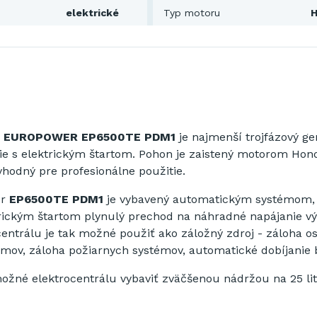
elektrické
Typ motoru
H
la EUROPOWER EP6500TE PDM1
je najmenší trojfázový ge
gie s elektrickým štartom. Pohon je zaistený motorom Hond
vhodný pre profesionálne použitie.
r
EP6500TE
PDM1
je vybavený
automatickým
systémom
,
rickým
štartom
plynulý
prechod
na
náhradné
napájanie
v
centrálu
je
tak možné
použiť ako
záložný
zdroj
-
záloha
o
émov
,
záloha
požiarnych
systémov
,
automatické dobíjanie
možné
elektrocentrálu
vybaviť
zväčšenou
nádržou
na
25
li