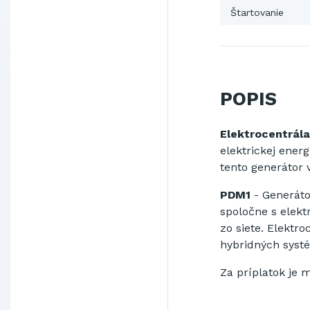
Štartovanie
POPIS
Elektrocentrá
elektrickej ener
tento generátor 
PDM1
-
Generáto
spoločne
s
elekt
zo siete
.
Elektro
hybridných
syst
Za
príplatok je 