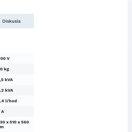
Výskumný ústav chemických
vlákien, a.s.
OBAL-SERVIS, a.s. Košice
Diskusia
Prievidzské pekárne a cukrárne
a.s.
Slovenské elektrárne, a.s.
Dopravný podnik Bratislava, a.s.
Ministerstvo obrany SR
00 V
Východoslovenská distribučná,
a.s.
0 kg
SCHINDLER ESKALÁTORY, s.r.o.
Metrostav Slovakia a.s.
,5 kVA
Tatry Mountains Resorts, a.s.
,2 kVA
Výskumný ústav chemických
vlákien, a.s.
,4 l/hod
OBAL-SERVIS, a.s. Košice
Prievidzské pekárne a cukrárne
 A
a.s.
30 x 510 x 560
cm