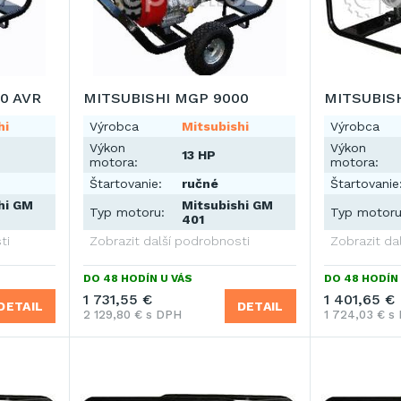
0 AVR
MITSUBISHI MGP 9000
MITSUBIS
hi
Výrobca
Mitsubishi
Výrobca
Výkon
Výkon
13 HP
motora:
motora:
Štartovanie:
ručné
Štartovanie
hi GM
Mitsubishi GM
Typ motoru:
Typ motoru
401
ti
Zobrazit další podrobnosti
Zobrazit da
DO 48 HODÍN U VÁS
DO 48 HODÍN 
1 731,55 €
1 401,65 €
DETAIL
DETAIL
2 129,80 € s DPH
1 724,03 € s