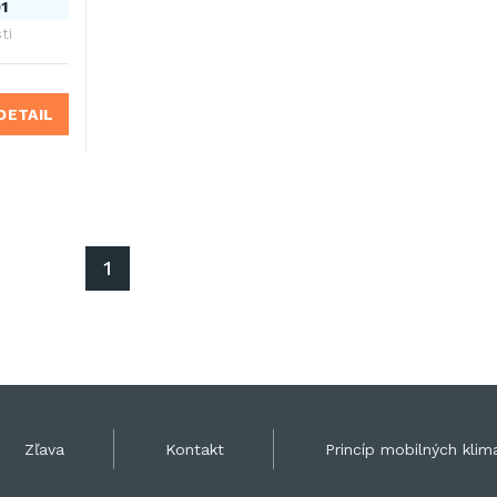
1
ti
DETAIL
1
Zľava
Kontakt
Princíp mobilných klima