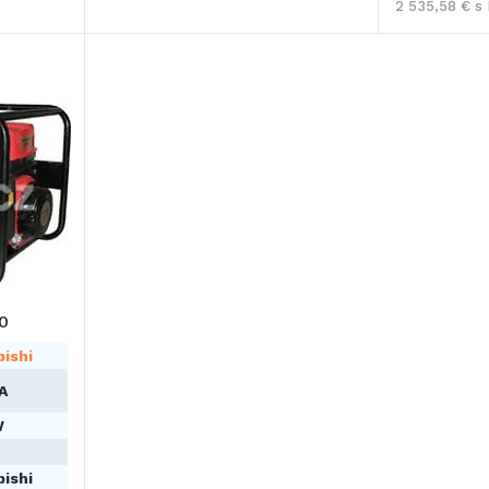
2 535,58 € s
0
ishi
A
W
ishi