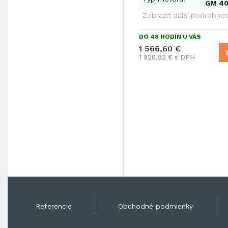
GM 40
Zobrazit další podrobnos
DO 48 HODÍN U VÁS
1 566,60 €
1 926,92 € s DPH
Referencie
Obchodné podmienky