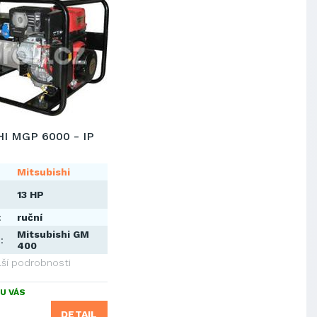
I MGP 6000 - IP
Mitsubishi
13 HP
:
ruční
Mitsubishi GM
:
400
lší podrobnosti
U VÁS
DETAIL