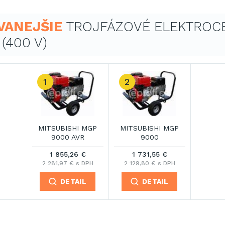
VANEJŠIE
TROJFÁZOVÉ ELEKTROC
(400 V)
1
2
MITSUBISHI MGP
MITSUBISHI MGP
9000 AVR
9000
1 855,26 €
1 731,55 €
2 281,97 € s DPH
2 129,80 € s DPH
DETAIL
DETAIL