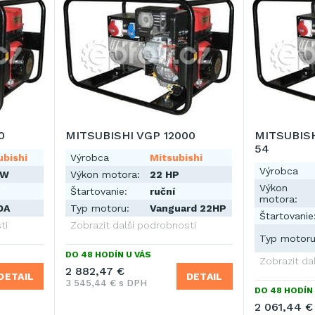
0
MITSUBISHI VGP 12000
MITSUBISH
54
ubishi
Výrobca
Mitsubishi
Výrobca
kW
Výkon motora:
22 HP
Výkon
Štartovanie:
ruční
motora:
DA
Typ motoru:
Vanguard 22HP
Štartovanie
ti
Zobrazit další podrobnosti
Typ motoru
DO 48 HODÍN U VÁS
Zobrazit da
2 882,47 €
DETAIL
DETAIL
3 545,44 € s DPH
DO 48 HODÍN 
2 061,44 €