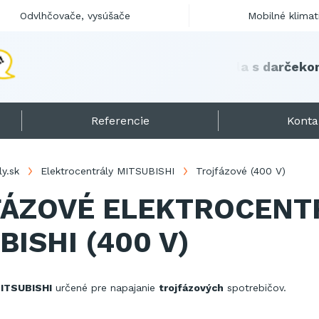
Odvlhčovače, vysúšače
Mobilné klimat
Referencie
Konta
ly.sk
Elektrocentrály MITSUBISHI
Trojfázové (400 V)
ÁZOVÉ ELEKTROCENT
BISHI (400 V)
MITSUBISHI
určené pre napajanie
trojfázových
spotrebičov.