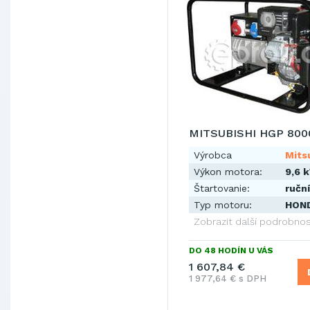
MITSUBISHI HGP 800
Výrobca
Mits
Výkon motora:
9,6 
Štartovanie:
ruční
Typ motoru:
HON
Zobrazit další podrobnos
DO 48 HODÍN U VÁS
1 607,84 €
1 977,64 € s DPH