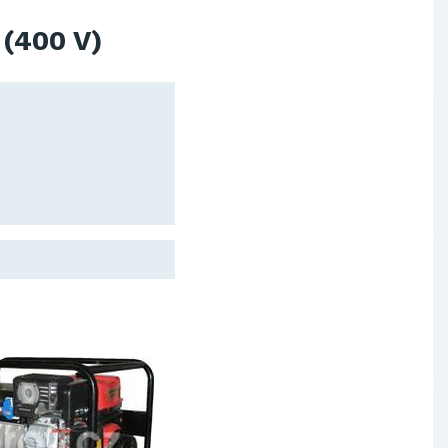
Výskumný ústav chemických
(400 V)
vlákien, a.s.
OBAL-SERVIS, a.s. Košice
Prievidzské pekárne a cukrárne
a.s.
Slovenské elektrárne, a.s.
Dopravný podnik Bratislava, a.s.
Ministerstvo obrany SR
Východoslovenská distribučná,
a.s.
SCHINDLER ESKALÁTORY, s.r.o.
Metrostav Slovakia a.s.
Tatry Mountains Resorts, a.s.
Výskumný ústav chemických
vlákien, a.s.
OBAL-SERVIS, a.s. Košice
Prievidzské pekárne a cukrárne
a.s.