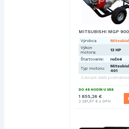
MITSUBISHI MGP 900
Výrobca
Mitsubis
Výkon
13 HP
motora:
Štartovanie:
ručné
Mitsubis
Typ motoru:
401
Zobrazit další podrobnos
DO 48 HODÍN U VÁS
1 855,26 €
2 281,97 € s DPH