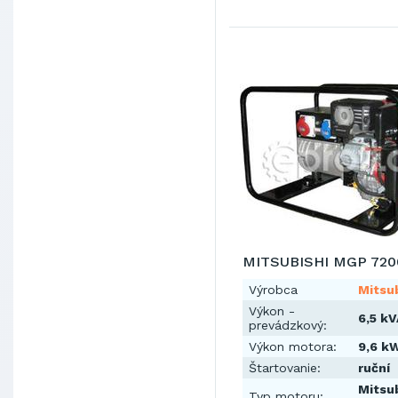
MITSUBISHI MGP 720
Výrobca
Mitsub
Výkon -
6,5 kV
prevádzkový:
Výkon motora:
9,6 k
Štartovanie:
ruční
Mitsub
Typ motoru: