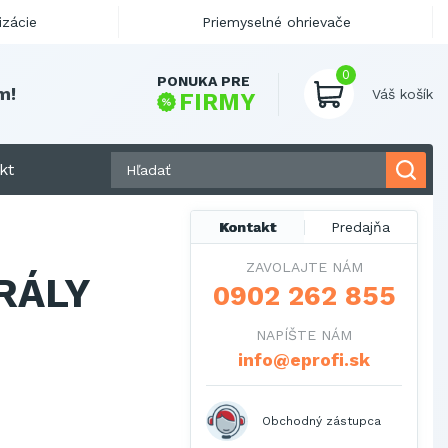
izácie
Priemyselné ohrievače
0
PONUKA PRE
Váš košík
FIRMY
kt
Kontakt
Predajňa
ZAVOLAJTE NÁM
RÁLY
0902 262 855
NAPÍŠTE NÁM
info@eprofi.sk
Obchodný zástupca