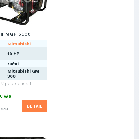
HI MGP 5500
Mitsubishi
10 HP
:
ruční
Mitsubishi GM
:
300
lší podrobnosti
U VÁS
DETAIL
 DPH