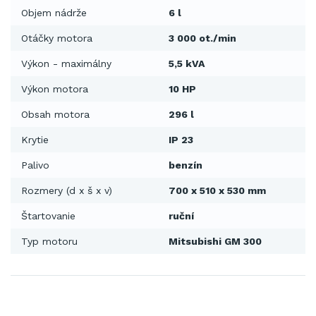
Objem nádrže
6 l
Otáčky motora
3 000 ot./min
Výkon - maximálny
5,5 kVA
Výkon motora
10 HP
Obsah motora
296 l
Krytie
IP 23
Palivo
benzín
Rozmery (d x š x v)
700 x 510 x 530 mm
Štartovanie
ruční
Typ motoru
Mitsubishi GM 300