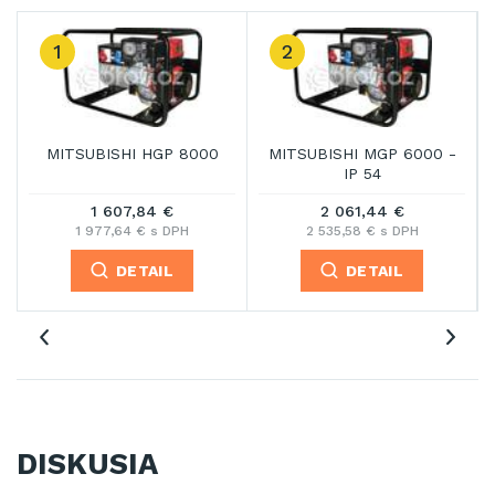
1
2
MITSUBISHI HGP 8000
MITSUBISHI MGP 6000 -
IP 54
1 607,84 €
2 061,44 €
1 977,64 € s DPH
2 535,58 € s DPH
DETAIL
DETAIL
DISKUSIA