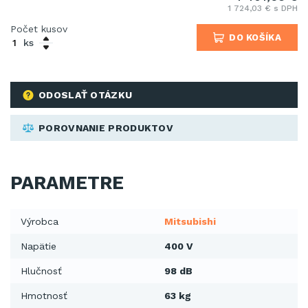
1 724,03 € s DPH
Počet kusov
DO KOŠÍKA
ks
ODOSLAŤ OTÁZKU
POROVNANIE PRODUKTOV
PARAMETRE
Výrobca
Mitsubishi
Napätie
400 V
Hlučnosť
98 dB
Hmotnosť
63 kg