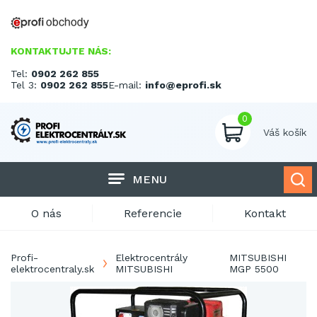
KONTAKTUJTE NÁS:
Tel:
0902 262 855
Tel 3:
0902 262 855
E-mail:
info@eprofi.sk
0
Váš košík
MENU
O nás
Referencie
Kontakt
Profi-
Elektrocentrály
MITSUBISHI
elektrocentraly.sk
MITSUBISHI
MGP 5500