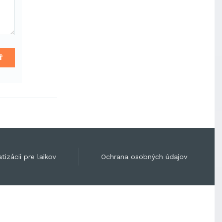
Ť
tizácií pre laikov
Ochrana osobných údajov