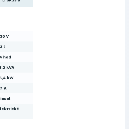
Výskumný ústav chemických
vlákien, a.s.
OBAL-SERVIS, a.s. Košice
Prievidzské pekárne a cukrárne
a.s.
30 V
Slovenské elektrárne, a.s.
Dopravný podnik Bratislava, a.s.
3 l
Ministerstvo obrany SR
4 hod
Východoslovenská distribučná,
a.s.
3,2 kVA
SCHINDLER ESKALÁTORY, s.r.o.
Metrostav Slovakia a.s.
6,4 kW
Tatry Mountains Resorts, a.s.
7 A
Výskumný ústav chemických
vlákien, a.s.
iesel
OBAL-SERVIS, a.s. Košice
lektrické
Prievidzské pekárne a cukrárne
a.s.