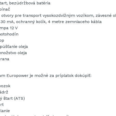
tart,
bezúdržbová
batéria
pínač
otvory
pre transport
vysokozdvižným
vozíkom
,
závesné
o
30
mA
,
ochranný
kolík
,
4
metre
zemniaceho
kábla
mpa
12
V
otohodín
op
púšťanie oleja
nožstvo oleja
rana
lam
Europower
je možné za príplatok
dokúpiť
:
vozok
ádrž
ý
štart
(
ATS
)
rt
lanie