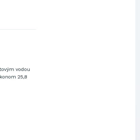
ftovým
vodou
ýkonom
25,8