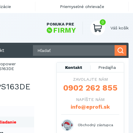
izácie
Priemyselné ohrievače
0
PONUKA PRE
Váš košík
FIRMY
kt
ropower
Kontakt
Predajňa
S163DE
ZAVOLAJTE NÁM
S163DE
0902 262 855
NAPÍŠTE NÁM
info@eprofi.sk
žiadanie
Obchodný zástupca
ma