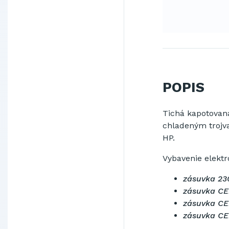
POPIS
Tichá
kapotovan
chladeným
troj
HP
.
Vybavenie
elektr
zásuvka 230
zásuvka CEE
zásuvka CEE
zásuvka CE