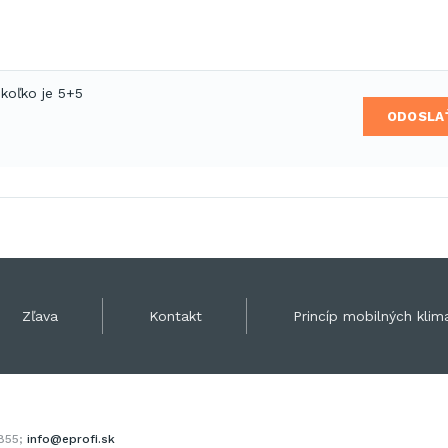
 koľko je 5+5
ODOSLA
Zľava
Kontakt
Princíp mobilných klima
 855;
info@eprofi.sk