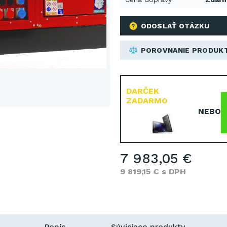
ODOSLAŤ OTÁZKU
POROVNANIE PRODUK
DARČEK
ZADARMO
NEBO
7 983,05 €
9 819,15 € s DPH
Popis
Súvisiace produkty