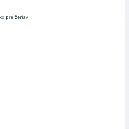
ko
pre
žeriav