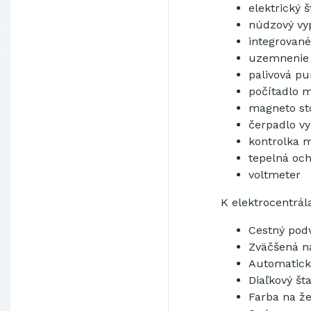
elektrický
š
núdzový
vy
integrované
uzemnenie
palivová
pu
počítadlo
m
magneto
st
čerpadlo
vy
kontrolka
m
tepelná
och
voltmeter
K
elektrocentrá
Cestný
pod
Z
väčšená
n
Automatick
D
iaľkový šta
Farba
na
že