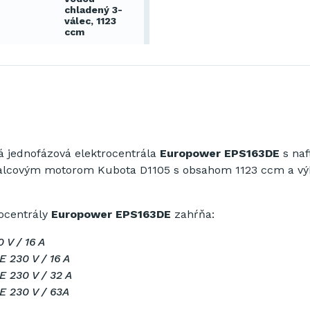
chladený 3-
válec, 1123
ccm
á
jednofázová
elektrocentrála
Europower EPS163DE
s
na
valcovým
motorom
Kubota
D1105
s obsahom
1123
ccm
a
v
ocentrály
Europower EPS163DE
zahŕňa
:
 V / 16 A
 230 V / 16 A
 230 V / 32 A
E 230 V / 63A