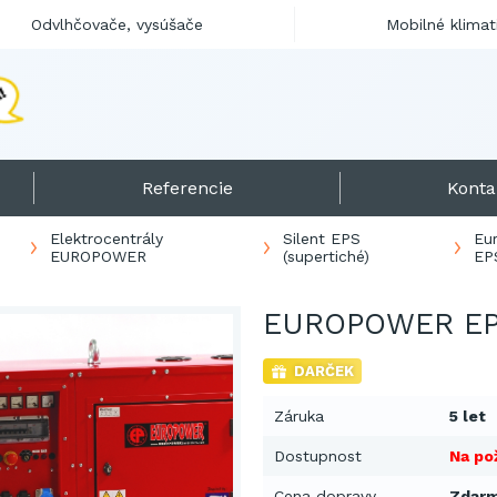
Odvlhčovače, vysúšače
Mobilné klimat
N
a
j
p
r
e
d
á
v
a
n
e
j
š
i
a
e
l
e
k
Referencie
Konta
Elektrocentrály
Silent EPS
Eu
EUROPOWER
(supertiché)
EP
EUROPOWER EP
DARČEK
Záruka
5 let
Dostupnost
Na po
Cena dopravy
Zdar