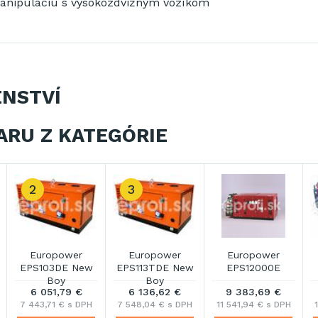
anipuláciu s vysokozdvižným
vozíkom
ENSTVÍ
ARU Z KATEGÓRIE
r
Europower
Europower
Europower
E
EPS12000TE
EPS123DE New
EPS133TDE New
Boy
Boy
€
8 278,36 €
6 580,87 €
7 245,73 €
DPH
10 182,38 € s DPH
8 094,47 € s DPH
8 912,25 € s DPH