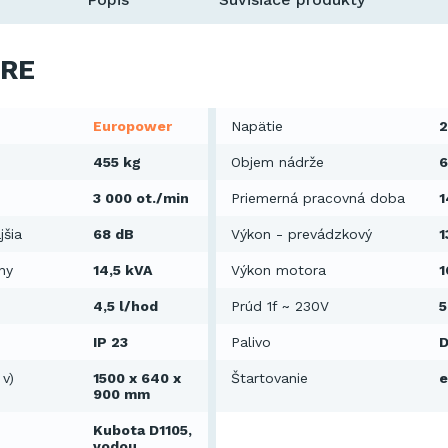
RE
Europower
Napätie
2
455 kg
Objem nádrže
6
3 000 ot./min
Priemerná pracovná doba
1
jšia
68 dB
Výkon - prevádzkový
1
ny
14,5 kVA
Výkon motora
1
4,5 l/hod
Prúd 1f ~ 230V
5
IP 23
Palivo
D
 v)
1500 x 640 x
Štartovanie
e
900 mm
Kubota D1105,
vodou