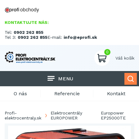
KONTAKTUJTE NÁS:
Tel:
0902 262 855
Tel 3:
0902 262 855
E-mail:
info@eprofi.sk
0
Váš košík
MENU
O nás
Referencie
Kontakt
Profi-
Elektrocentrály
Europower
elektrocentraly.sk
EUROPOWER
EP25000TE