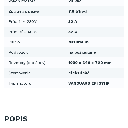
Výkon motora
23 kW
Zpotreba paliva
7,8 l/hod
Prúd 1f ~ 230V
32 A
Prúd 3f ~ 400V
32 A
Palivo
Natural 95
Podvozok
na požiadanie
Rozmery (d x š x v)
1000 x 640 x 720 mm
Štartovanie
elektrické
Typ motoru
VANGUARD EFI 37HP
POPIS