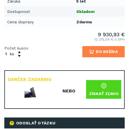
Záruka
5 let
Dostupnost
Skladom
Cena dopravy
Zdarma
9 930,93 €
12 215,04 € s DPH
Počet kusov
DO KOŠÍKA
ks
DARČEK ZADARMO
NEBO
ZÍSKAŤ ZĽAVU
ODOSLAŤ OTÁZKU