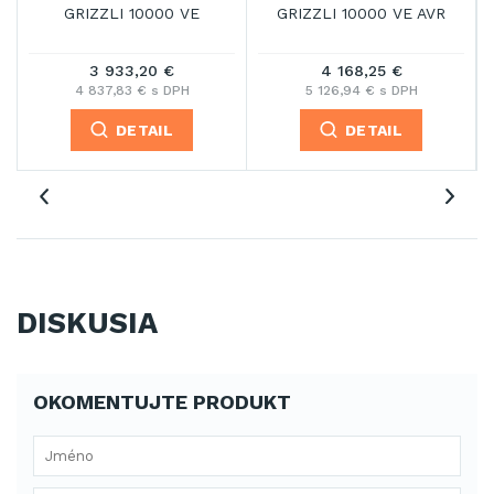
ZLI 10000 VE
GRIZZLI 10000 VE AVR
GRIZZLI 
 933,20 €
4 168,25 €
4 657
37,83 € s DPH
5 126,94 € s DPH
5 729,26
DETAIL
DETAIL
DE
DISKUSIA
OKOMENTUJTE PRODUKT