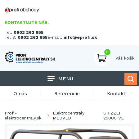
KONTAKTUJTE NÁS:
Tel:
0902 262 855
Tel 3:
0902 262 855
E-mail:
info@eprofi.sk
0
Váš košík
MENU
O nás
Referencie
Kontakt
Profi-
Elektrocentrály
GRIZZLI
elektrocentraly.sk
MEDVED
25000 VE