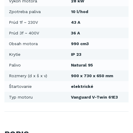
Výkon motora
28 kW
Zpotreba paliva
10 l/hod
Prúd 1f ~ 230V
43 A
Prúd 3f ~ 400V
36 A
Obsah motora
990 cm3
Krytie
IP 23
Palivo
Natural 95
Rozmery (d x š x v)
900 x 730 x 650 mm
Štartovanie
elektrické
Typ motoru
Vanguard V-Twin 61E3