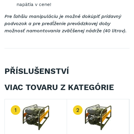
napätia v cene!
P
re ľahšiu manipuláciu je možné dokúpiť prídavný
podvozok a pre predĺženie prevádzkovej doby
možnosť namontovania zväčšenej nádrže (40 litrov).
PŘÍSLUŠENSTVÍ
VIAC TOVARU Z KATEGÓRIE
2
3