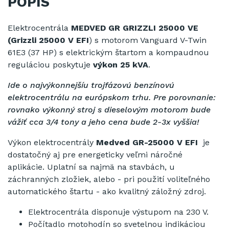
POPIS
Elektrocentrála
MEDVED GR GRIZZLI 25000 VE
(Grizzli 25000 V EFI
) s motorom Vanguard V-Twin
61E3 (37 HP) s elektrickým štartom a kompaudnou
reguláciou poskytuje
výkon 25 kVA
.
Ide o najvýkonnejšíu trojfázovú benzínovú
elektrocentrálu na európskom trhu.
Pre porovnanie:
rovnako výkonný stroj s dieselovým motorom bude
vážiť cca 3/4 tony a jeho cena bude 2-3x vyššia!
Výkon elektrocentrály
Medved GR-25000 V
EFI
je
dostatočný aj pre energeticky veľmi náročné
aplikácie.
Uplatní sa najmä na stavbách, u
záchranných zložiek, alebo - pri použití voliteľného
automatického štartu - ako kvalitný záložný zdroj.
Elektrocentrála disponuje výstupom na 230 V.
Počítadlo motohodín so svetelnou indikáciou