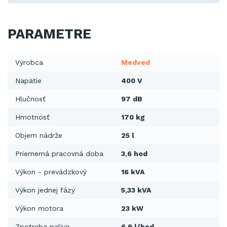
PARAMETRE
Výrobca
Medved
Napätie
400 V
Hlučnosť
97 dB
Hmotnosť
170 kg
Objem nádrže
25 l
Priemerná pracovná doba
3,6 hod
Výkon - prevádzkový
16 kVA
Výkon jednej fázy
5,33 kVA
Výkon motora
23 kW
Zpotreba paliva
6,9 l/hod