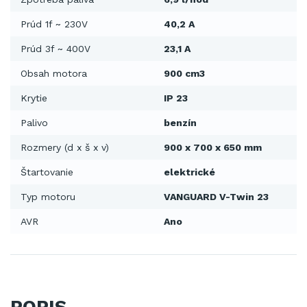
Prúd 1f ~ 230V
40,2 A
Prúd 3f ~ 400V
23,1 A
Obsah motora
900 cm3
Krytie
IP 23
Palivo
benzín
Rozmery (d x š x v)
900 x 700 x 650 mm
Štartovanie
elektrické
Typ motoru
VANGUARD V-Twin 23
AVR
Ano