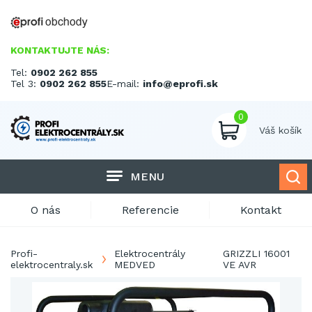
KONTAKTUJTE NÁS:
Tel:
0902 262 855
Tel 3:
0902 262 855
E-mail:
info@eprofi.sk
0
Váš košík
MENU
O nás
Referencie
Kontakt
Profi-
Elektrocentrály
GRIZZLI 16001
elektrocentraly.sk
MEDVED
VE AVR