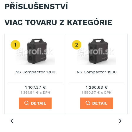
PŘÍSLUŠENSTVÍ
VIAC TOVARU Z KATEGÓRIE
3
ompactor 1500
NS Compactor 1800
NS Compa
1 260,63 €
1 362,87 €
1 63
550,57 € s DPH
1 676,33 € s DPH
2 011,6
DETAIL
DETAIL
D