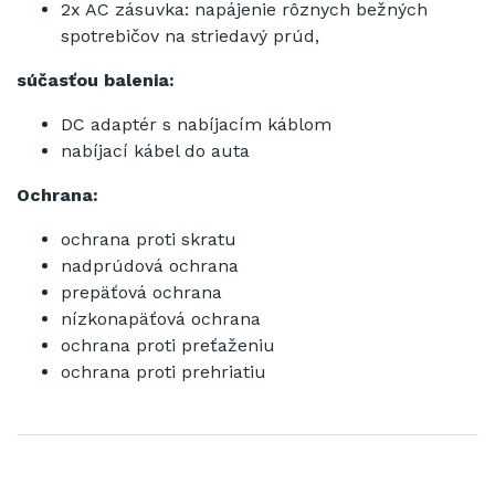
2x AC zásuvka: napájenie rôznych bežných
spotrebičov na striedavý prúd,
súčasťou balenia:
DC adaptér s nabíjacím káblom
nabíjací kábel do auta
Ochrana:
ochrana proti skratu
nadprúdová ochrana
prepäťová ochrana
nízkonapäťová ochrana
ochrana proti preťaženiu
ochrana proti prehriatiu