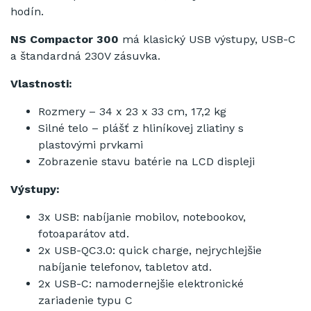
hodín.
NS Compactor 300
má klasický USB výstupy, USB-C
a štandardná 230V zásuvka.
Vlastnosti:
Rozmery –
34 x 23 x 33 cm
, 17,2 kg
Silné telo – plášť z hliníkovej zliatiny s
plastovými prvkami
Zobrazenie stavu batérie na LCD displeji
Výstupy:
3x USB: nabíjanie mobilov, notebookov,
fotoaparátov atd.
2x USB-QC3.0: quick charge, nejrychlejšie
nabíjanie telefonov, tabletov atd.
2x USB-C: namodernejšie elektronické
zariadenie typu C