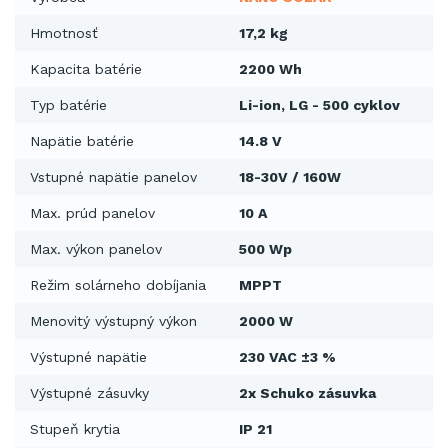
Hmotnosť
17,2 kg
Kapacita batérie
2200 Wh
Typ batérie
Li-ion, LG - 500 cyklov
Napätie batérie
14.8 V
Vstupné napätie panelov
18-30V / 160W
Max. prúd panelov
10 A
Max. výkon panelov
500 Wp
Režim solárneho dobíjania
MPPT
Menovitý výstupný výkon
2000 W
Výstupné napätie
230 VAC ±3 %
Výstupné zásuvky
2x Schuko zásuvka
Stupeň krytia
IP 21