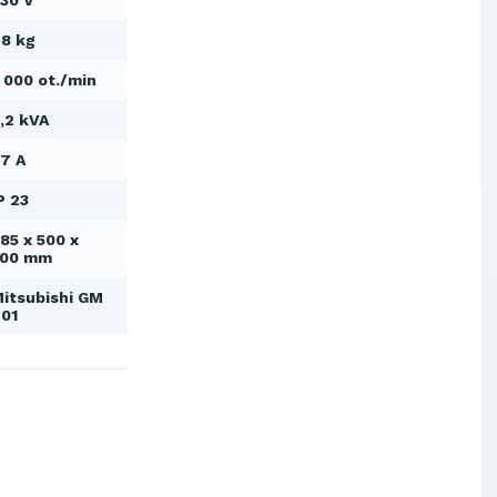
30 V
Výskumný ústav chemických
vlákien, a.s.
8 kg
OBAL-SERVIS, a.s. Košice
 000 ot./min
Prievidzské pekárne a cukrárne
a.s.
,2 kVA
Slovenské elektrárne, a.s.
7 A
Dopravný podnik Bratislava, a.s.
Ministerstvo obrany SR
P 23
Východoslovenská distribučná,
a.s.
85 x 500 x
500 mm
SCHINDLER ESKALÁTORY, s.r.o.
Metrostav Slovakia a.s.
itsubishi GM
01
Tatry Mountains Resorts, a.s.
Výskumný ústav chemických
vlákien, a.s.
OBAL-SERVIS, a.s. Košice
Prievidzské pekárne a cukrárne
a.s.