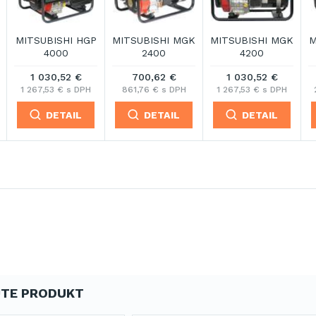
MITSUBISHI HGP
MITSUBISHI MGK
MITSUBISHI MGK
M
4000
2400
4200
1 030,52 €
700,62 €
1 030,52 €
1 267,53 € s DPH
861,76 € s DPH
1 267,53 € s DPH
DETAIL
DETAIL
DETAIL
TE PRODUKT