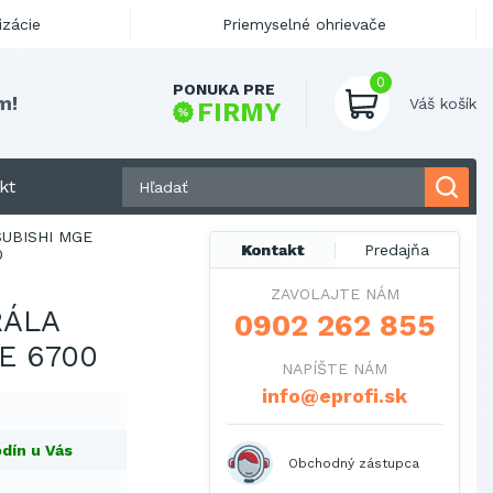
izácie
Priemyselné ohrievače
0
PONUKA PRE
Váš košík
FIRMY
kt
SUBISHI MGE
Kontakt
Predajňa
0
ZAVOLAJTE NÁM
RÁLA
0902 262 855
E 6700
NAPÍŠTE NÁM
info@eprofi.sk
dín u Vás
Obchodný zástupca