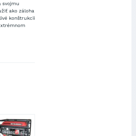
a svojmu
žiť ako záloha
ivé konštrukcii
a extrémnom