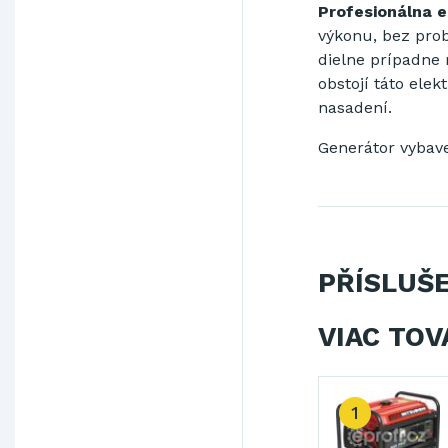
Profesionálna 
výkonu, bez pro
dielne prípadne
obstojí táto el
nasadení.
Generátor vybave
PŘÍSLUŠ
VIAC TOV
1