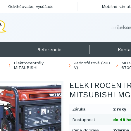
Odvlhčovače, vysúšače
Mobilné klimat
Referencie
Konta
Elektrocentrály
Jednofázové (230
MIT
MITSUBISHI
V)
670
ELEKTROCENT
MITSUBISHI MG
Záruka
2 roky
Dostupnost
do 48 ho
Cena dopravy
Zdarma