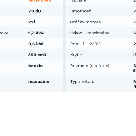
Mitsubishi
Napätie
2
70 dB
Hmotnosť
7
21 l
Otáčky motora
3
kový
5,7 kVA
Výkon - maximálny
6
9,6 kW
Prúd 1f ~ 230V
2
390 cm3
Krytie
I
benzín
Rozmery (d x š x v)
6
manuálne
Typ motoru
M
4