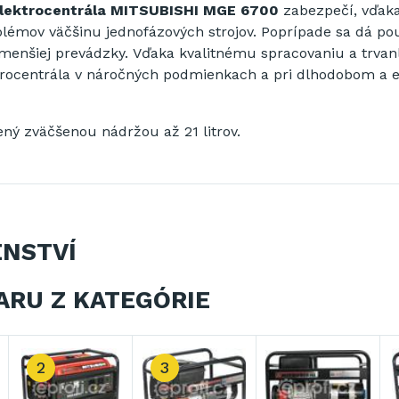
elektrocentrála MITSUBISHI MGE 6700
zabezpečí, vďak
blémov väčšinu jednofázových strojov.
Poprípade sa dá pou
 menšiej prevádzky.
Vďaka kvalitnému spracovaniu a trvanl
ektrocentrála v náročných podmienkach a pri dlhodobom 
ný zväčšenou nádržou až 21 litrov.
ENSTVÍ
ARU Z KATEGÓRIE
2
3