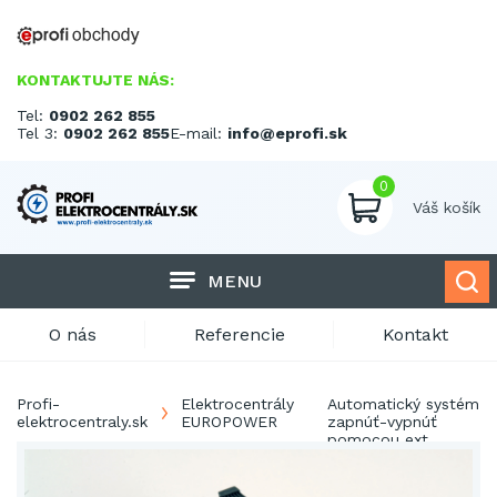
KONTAKTUJTE NÁS:
Tel:
0902 262 855
Tel 3:
0902 262 855
E-mail:
info@eprofi.sk
0
Váš košík
MENU
O nás
Referencie
Kontakt
Profi-
Elektrocentrály
Automatický systém
elektrocentraly.sk
EUROPOWER
zapnúť-vypnúť
pomocou ext.
kontaktu PDM1