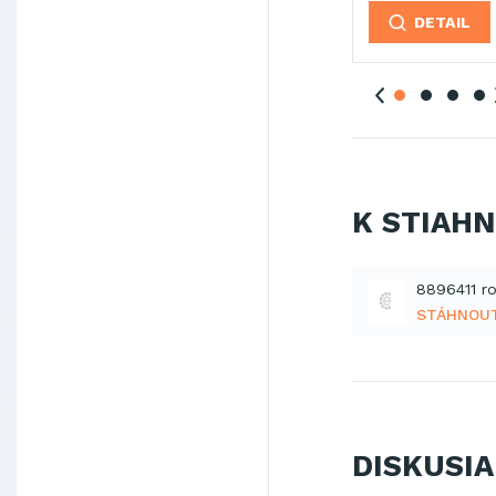
L
DETAIL
DETAIL
DETAIL
K STIAH
8896411 ro
STÁHNOU
DISKUSIA