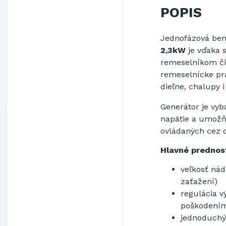
POPIS
Jednofázová
ben
2,3kW
je vďaka
s
remeselníkom či
remeselnícke
pr
dieľne, chalupy 
Generátor je vyb
napätie a umožňu
ovládaných cez d
Hlavné prednost
veľkosť nád
zaťažení)
regulácia v
poškodení
jednoduchý 