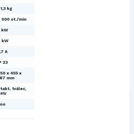
1,3 kg
Výskumný ústav chemických
vlákien, a.s.
OBAL-SERVIS, a.s. Košice
 000 ot./min
Prievidzské pekárne a cukrárne
a.s.
2 kW
Slovenské elektrárne, a.s.
4 kW
Dopravný podnik Bratislava, a.s.
,7 A
Ministerstvo obrany SR
Východoslovenská distribučná,
P 23
a.s.
SCHINDLER ESKALÁTORY, s.r.o.
50 x 455 x
587 mm
Metrostav Slovakia a.s.
Tatry Mountains Resorts, a.s.
takt, 1válec,
OHV
Výskumný ústav chemických
vlákien, a.s.
Ano
OBAL-SERVIS, a.s. Košice
Prievidzské pekárne a cukrárne
a.s.