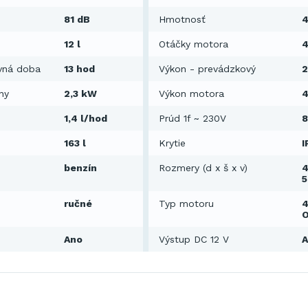
81 dB
Hmotnosť
4
12 l
Otáčky motora
4
vná doba
13 hod
Výkon - prevádzkový
ny
2,3 kW
Výkon motora
1,4 l/hod
Prúd 1f ~ 230V
8
163 l
Krytie
I
benzín
Rozmery (d x š x v)
4
ručné
Typ motoru
4
Ano
Výstup DC 12 V