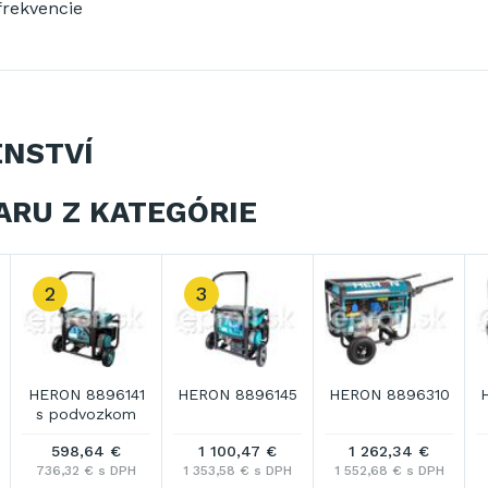
frekvencie
ENSTVÍ
ARU Z KATEGÓRIE
HERON 8896413
HERON 8896415
HERON 8896416
s podvozkom
s podvozkom a
elektrickým
809,09 €
890,02 €
469,12 €
štartom
995,18 € s DPH
1 094,73 € s DPH
577,02 € s DPH