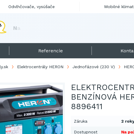
Odvlhčovače, vysúšače
Mobilné klimat
N
a
j
p
r
e
d
á
v
a
n
e
j
š
i
a
e
l
e
k
t
r
o
c
e
Referencie
Konta
ly.sk
Elektrocentrály HERON
Jednofázové (230 V)
HERO
ELEKTROCENT
BENZÍNOVÁ HE
8896411
Záruka
2 rok
Dostupnost
Na po