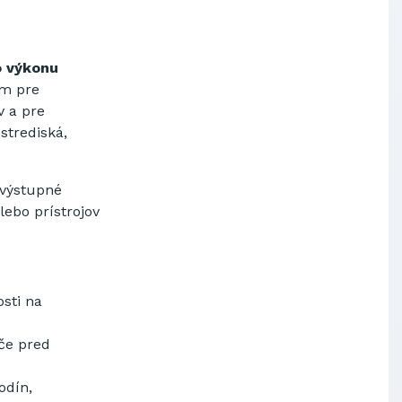
 výkonu
m pre
v a pre
strediská
,
 výstupné
lebo prístrojov
osti na
če pred
odín,