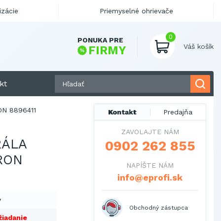
izácie
Priemyselné ohrievače
0
PONUKA PRE
Váš košík
FIRMY
kt
N 8896411
Kontakt
Predajňa
ZAVOLAJTE NÁM
RÁLA
0902 262 855
RON
NAPÍŠTE NÁM
info@eprofi.sk
y
Obchodný zástupca
žiadanie