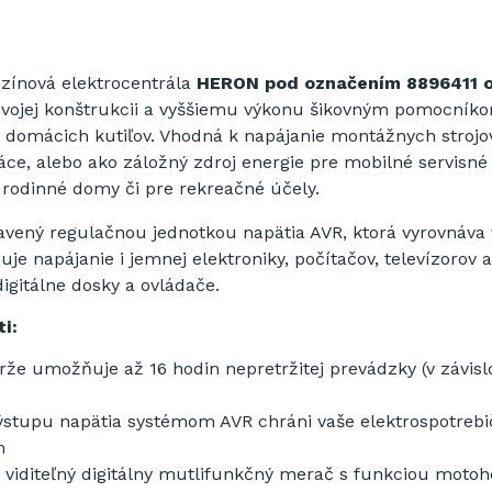
zínová
elektrocentrála
HERON pod označením
8896411
o
vojej
konštrukcii
a
vyššiemu
výkonu
šikovným pomocníko
 domácich kutiľov. V
hodná
k
napájanie
montážnych
strojo
áce
,
alebo
ako záložný
zdroj
energie
pre
mobilné servisné
i rodinné domy či pre
rekreačné účely
.
avený regulačnou jednotkou napätia AVR, ktorá vyrovnáva
je napájanie i jemnej elektroniky, počítačov, televízorov a
igitálne dosky a ovládače.
i:
rže umožňuje až 16 hodin nepretržitej prevádzky (v závisl
ýstupu napätia systémom AVR chráni vaše elektrospotrebi
m
viditeľný digitálny mutlifunkčný merač s funkciou motoh