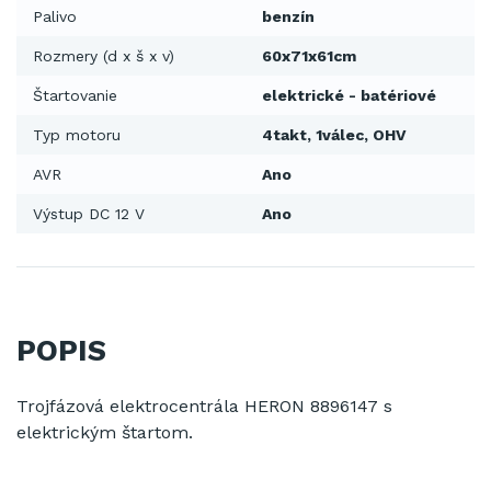
Palivo
benzín
Rozmery (d x š x v)
60x71x61cm
Štartovanie
elektrické - batériové
Typ motoru
4takt, 1válec, OHV
AVR
Ano
Výstup DC 12 V
Ano
POPIS
Trojfázová elektrocentrála HERON 8896147 s
elektrickým štartom.