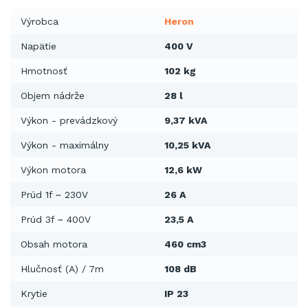
Výrobca
Heron
Napätie
400 V
Hmotnosť
102 kg
Objem nádrže
28 l
Výkon - prevádzkový
9,37 kVA
Výkon - maximálny
10,25 kVA
Výkon motora
12,6 kW
Prúd 1f ~ 230V
26 A
Prúd 3f ~ 400V
23,5 A
Obsah motora
460 cm3
Hlučnosť (A) / 7m
108 dB
Krytie
IP 23