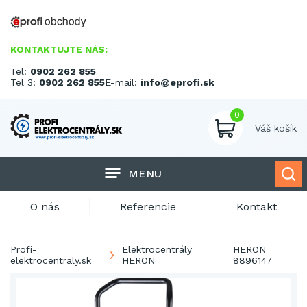
KONTAKTUJTE NÁS:
Tel:
0902 262 855
Tel 3:
0902 262 855
E-mail:
info@eprofi.sk
0
Váš košík
MENU
O nás
Referencie
Kontakt
Profi-
Elektrocentrály
HERON
elektrocentraly.sk
HERON
8896147