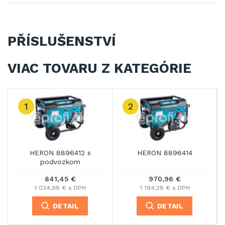
PŘÍSLUŠENSTVÍ
VIAC TOVARU Z KATEGÓRIE
3
6414
HERON 8896418
HERON 889642
 €
1 003,34 €
1 068,09 €
s DPH
1 234,11 € s DPH
1 313,75 € s DPH
IL
DETAIL
DETAIL