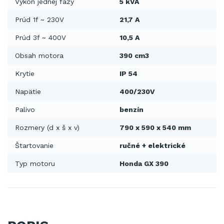
Výkon jednej fázy
5 kVA
Prúd 1f ~ 230V
21,7 A
Prúd 3f ~ 400V
10,5 A
Obsah motora
390 cm3
Krytie
IP 54
Napätie
400/230V
Palivo
benzín
Rozmery (d x š x v)
790 x 590 x 540 mm
Štartovanie
ručné + elektrické
Typ motoru
Honda GX 390