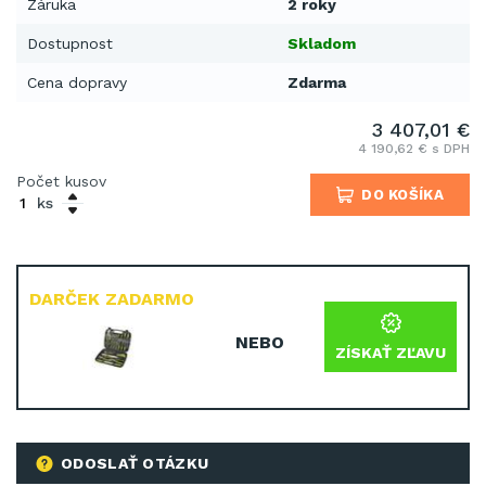
Záruka
2 roky
Dostupnost
Skladom
Cena dopravy
Zdarma
3 407,01 €
4 190,62 € s DPH
Počet kusov
DO KOŠÍKA
ks
DARČEK ZADARMO
NEBO
ZÍSKAŤ ZĽAVU
ODOSLAŤ OTÁZKU