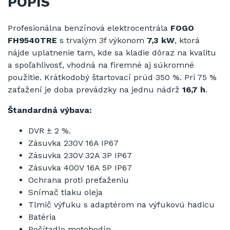
POPIS
Profesionálna benzínová elektrocentrála
FOGO
FH9540TRE
s trvalým 3f výkonom
7,3 kW
, ktorá
nájde uplatnenie tam, kde sa kladie dôraz na kvalitu
a spoľahlivosť, vhodná na firemné aj súkromné
použitie. Krátkodobý štartovací prúd 350 %. Pri 75 %
zaťažení je doba prevádzky na jednu nádrž
16,7 h
.
Štandardná výbava:
DVR ± 2 %.
Zásuvka 230V 16A IP67
Zásuvka 230V 32A 3P IP67
Zásuvka 400V 16A 5P IP67
Ochrana proti preťaženiu
Snímač tlaku oleja
Tlmič výfuku s adaptérom na výfukovú hadicu
Batéria
Počítadlo motohodín