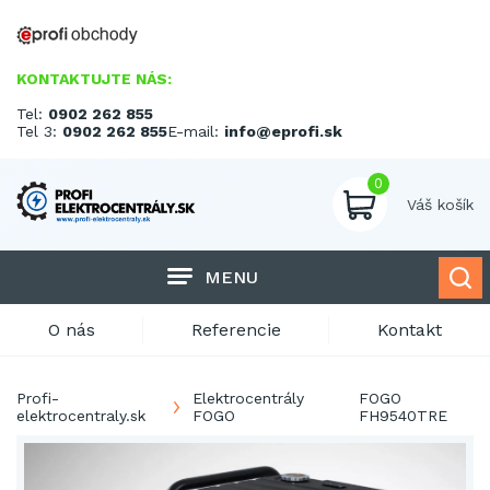
KONTAKTUJTE NÁS:
Tel:
0902 262 855
Tel 3:
0902 262 855
E-mail:
info@eprofi.sk
0
Váš košík
MENU
O nás
Referencie
Kontakt
Profi-
Elektrocentrály
FOGO
elektrocentraly.sk
FOGO
FH9540TRE