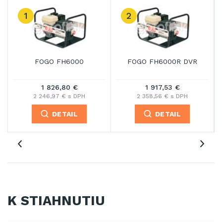
3
OGO FH6000R DVR
FOGO FH8000
FOGO
1 917,53 €
1 781,44 €
1
2 358,56 € s DPH
2 191,18 € s DPH
2 2
DETAIL
DETAIL
K STIAHNUTIU